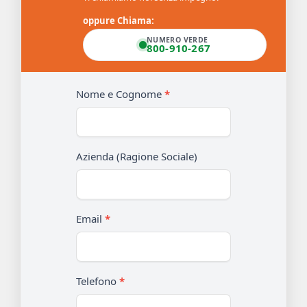
oppure Chiama:
NUMERO VERDE
800-910-267
Info
Nome e Cognome
*
bando
turismo
Azienda (Ragione Sociale)
Email
*
Telefono
*